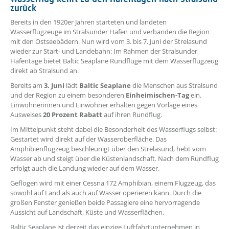
zurück
??? absaetzeOben[1]/titel ???
Bereits in den 1920er Jahren starteten und landeten
Wasserflugzeuge im Stralsunder Hafen und verbanden die Region
mit den Ostseebädern.
Nun wird vom 3. bis 7. Juni der Strelasund
wieder zur Start- und Landebahn: Im Rahmen der Stralsunder
Hafentage bietet Baltic Seaplane Rundflüge mit dem Wasserflugzeug
direkt ab Stralsund an.
Bereits am
3. Juni
lädt
Baltic Seaplane
die Menschen aus Stralsund
und der Region zu einem besonderen
Einheimischen-Tag
ein.
Einwohnerinnen und Einwohner erhalten gegen Vorlage eines
Ausweises
20 Prozent Rabatt
auf ihren Rundflug.
Im Mittelpunkt steht dabei die Besonderheit des Wasserflugs selbst:
Gestartet wird direkt auf der Wasseroberfläche. Das
Amphibienflugzeug beschleunigt über den Strelasund, hebt vom
Wasser ab und steigt über die Küstenlandschaft. Nach dem Rundflug
erfolgt auch die Landung wieder auf dem Wasser.
Geflogen wird mit einer Cessna 172 Amphibian, einem Flugzeug, das
sowohl auf Land als auch auf Wasser operieren kann. Durch die
großen Fenster genießen beide Passagiere eine hervorragende
Aussicht auf Landschaft, Küste und Wasserflächen.
Baltic Seaplane ist derzeit das einzige Luftfahrtunternehmen in