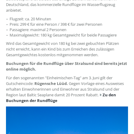
Deutschland, das kommerzielle Rundflüge im Wasserflugzeug
anbietet.
Flugzeit: ca. 20 Minuten
Preis: 299 € für eine Person / 398 € für zwei Personen
Passagiere: maximal 2 Personen
Maximalgewicht: 180 kg Gesamtgewicht für beide Passagiere
Wird das Gesamtgewicht von 180 kg bei zwei gebuchten Plätzen
nicht erreicht, kann ein Kind bis zum Erreichen des zulässigen
Gesamtgewichtes kostenlos mitgenommen werden.
Buchungen für die Rundflüge über Stralsund sind bereits jetzt
online möglich.
Für den sogenannten "Einheimischen-Tag" am 3. Juni gilt der
Gutscheincode:
Rügensche Lüüd.
Gegen Vorlage eines Ausweises
erhalten Einwohnerinnen und Einwohner aus Stralsund und der
Region laut Baltic Seaplane damit 20 Prozent Rabatt.
Zu den
Buchungen der Rundflüge